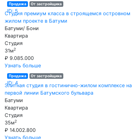
Продажа
От застройщика
ID: 5
Студия премиум класса в строящемся островном
жилом проекте в Батуми
Батуми/ Бони
Квартира
Студия
2
31м
₽ 9.085.000
Узнать больше
Продажа
От застройщика
ID: 4
Элитная студия в гостинично-жилом комплексе на
первой линии Батумского бульвара
Батуми
Квартира
Студия
2
35м
₽ 14.002.800
Узнать больше