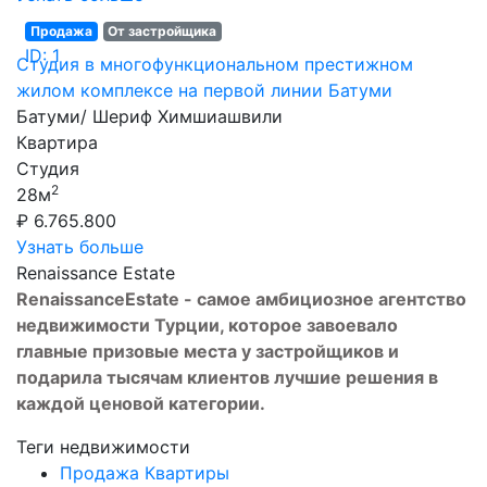
Продажа
От застройщика
ID: 1
Студия в многофункциональном престижном
жилом комплексе на первой линии Батуми
Батуми/ Шериф Химшиашвили
Квартира
Студия
2
28м
₽ 6.765.800
Узнать больше
Renaissance Estate
Renaissance
Estate
- самое амбициозное агентство
недвижимости Турции, которое завоевало
главные призовые места у застройщиков и
подарила тысячам клиентов лучшие решения в
каждой ценовой категории.
Теги недвижимости
Продажа Квартиры