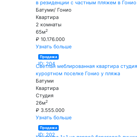
в резиденции с частным пляжем в Гонио
Батуми/ Гонио
Квартира
2 комнаты
2
65м
₽ 10.176.000
Узнать больше
Продажа
ID: 204
Светлая меблированная квартира студия
курортном поселке Гонио у пляжа
Батуми
Квартира
Студия
2
26м
₽ 3.555.000
Узнать больше
Продажа
ID: 202
Квартира 1+1 на первой береговой линии