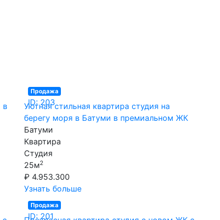
Продажа
ID: 203
 в
Уютная стильная квартира студия на
берегу моря в Батуми в премиальном ЖК
Батуми
Квартира
Студия
2
25м
₽ 4.953.300
Узнать больше
Продажа
ID: 201
 с
Прекрасная квартира студия с новом ЖК с