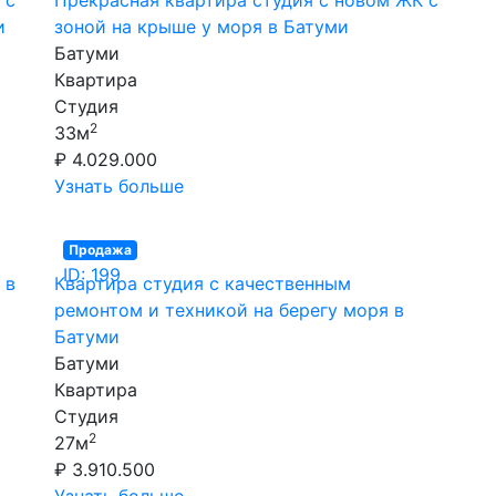
и
зоной на крыше у моря в Батуми
Батуми
Квартира
Студия
2
33м
₽ 4.029.000
Узнать больше
Продажа
ID: 199
 в
Квартира студия с качественным
ремонтом и техникой на берегу моря в
Батуми
Батуми
Квартира
Студия
2
27м
₽ 3.910.500
Узнать больше