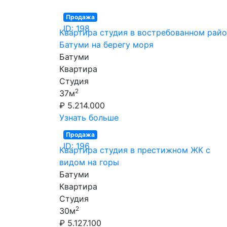
Продажа
ID: 198
Квартира студия в востребованном рай
Батуми на берегу моря
Батуми
Квартира
Студия
2
37м
₽ 5.214.000
Узнать больше
Продажа
ID: 196
Квартира студия в престижном ЖК с
видом на горы
Батуми
Квартира
Студия
2
30м
₽ 5.127.100