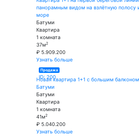
панорамным видом на взлётную полосу 
море
Батуми
Квартира
1 комната
2
37м
₽ 5.909.200
Узнать больше
Продажа
ID: 200
Новая квартира 1+1 с большим балконом
Батуми
Батуми
Квартира
1 комната
2
41м
₽ 5.040.200
Узнать больше