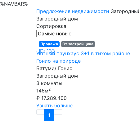
%NAVBAR%
Предложения недвижимости
Загородны
Загородный дом
Сортировка
Продажа
От застройщика
ID: 133
Уютный таунхаус 3+1 в тихом районе
Гонио на природе
Батуми/ Гонио
Загородный дом
3 комнаты
2
146м
₽ 17.289.400
Узнать больше
1