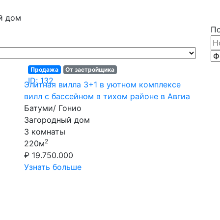
й дом
П
Продажа
От застройщика
ID: 132
Элитная вилла 3+1 в уютном комплексе
вилл с бассейном в тихом районе в Авгиа
Батуми/ Гонио
Загородный дом
3 комнаты
2
220м
₽ 19.750.000
Узнать больше